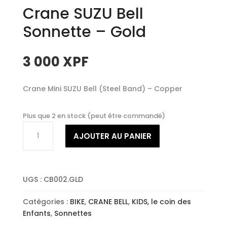
Crane SUZU Bell
Sonnette – Gold
3 000
XPF
Crane Mini SUZU Bell (Steel Band) – Copper
Plus que 2 en stock (peut être commandé)
quantité
AJOUTER AU PANIER
de
Crane
SUZU
Bell
UGS :
CB002.GLD
Sonnette
-
Catégories :
BIKE
,
CRANE BELL
,
KIDS, le coin des
Gold
Enfants
,
Sonnettes