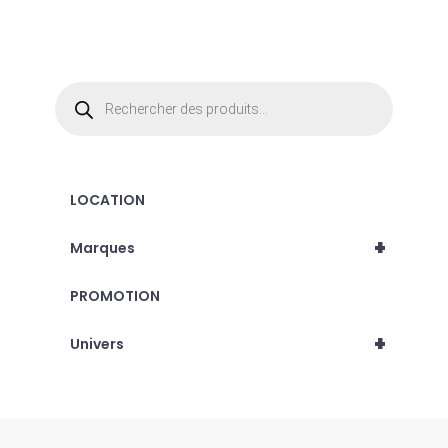
du
produit
Recherche
de
produits
LOCATION
+
Marques
PROMOTION
+
Univers