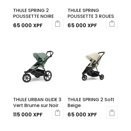
THULE SPRING 2
THULE SPRING
POUSSETTE NOIRE
POUSSETTE 3 ROUES
65 000
XPF
65 000
XPF
Ce
produit
a
plusieurs
variations.
Les
options
peuvent
être
THULE URBAN GLIDE 3
THULE SPRING 2 Soft
choisies
Vert Brume sur Noir
Beige
sur
115 000
XPF
65 000
XPF
la
page