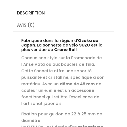
DESCRIPTION
AVIS (0)
Fabriquée dans la région d'
Osaka au
Japon
. La sonnette de vélo
SUZU
est la
plus vendue de
Crane Bell
.
Chacun son style sur la Promenade de
l'Anse Vata ou aux boucles de Tina.
Cette Sonnette offre une sonorité
puissante et cristalline, spécifique à son
matériau. Avec un
dôme de 45 mm
de
couleur unie, elle est un accessoire
fonctionnel qui reflète l'excellence de
l'artisanat japonais.
Fixation pour guidon de 22 à 25 mm de
diamètre
La SUZU Bell est dotée d'un
mécanisme