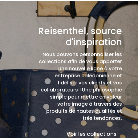
Reisenthel, source
d'inspiration
Nous pouvons personnaliser les
collections afin de vous apporter
une nouvelle ligne à votre
entreprise calédonienne et
fidéliser vos clients et vos
collaborateurs ! Une philosophie
simple pour mettre en valeur
votre image à travers des
produits de hautes qualités et
très tendances.
Voir les collections