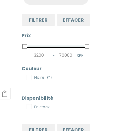
FILTRER
EFFACER
Prix
-
XPF
Minimum Price
Maximum Price
Couleur
Noire
(11)
Disponibilité
ix
En stock
tuel
 :
5
FILTRER
EFFACER