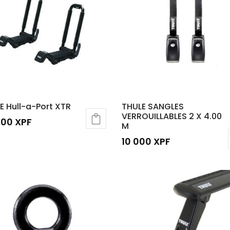
000 XPF.
00
E Hull-a-Port XTR
THULE SANGLES
VERROUILLABLES 2 X 4.00
000
XPF
M
10 000
XPF