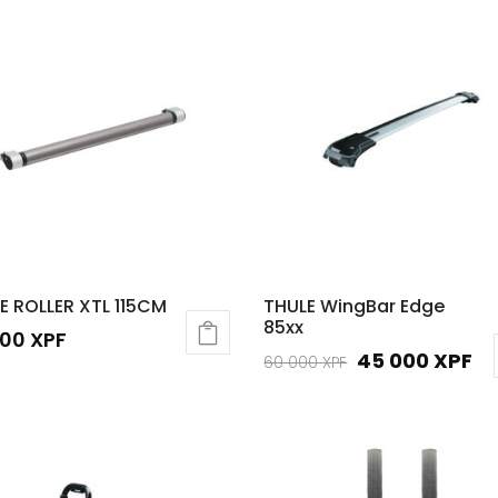
E ROLLER XTL 115CM
THULE WingBar Edge
85xx
500
XPF
Le
Le
45 000
XPF
60 000
XPF
prix
pr
initial
ac
était :
est
60
4