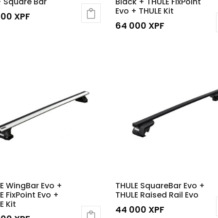
 Square Bar
Black + THULE FixPoint
Evo + THULE Kit
000
XPF
64 000
XPF
E WingBar Evo +
THULE SquareBar Evo +
E FixPoint Evo +
THULE Raised Rail Evo
E Kit
44 000
XPF