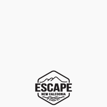
FILTRER
EFFACER
LOCATION
+
Marques
PROMOTION
+
Univers