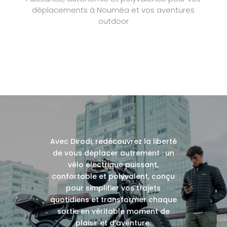
déplacements à Nouméa et vos aventures
outdoor
QUAD LOCK
La meilleure coque d’Aventure au Monde
Avec Dirodi, redécouvrez la liberté
de vous déplacer autrement : un
vélo électrique puissant,
confortable et polyvalent, conçu
pour simplifier vos trajets
quotidiens et transformer chaque
sortie en véritable moment de
plaisir et d’aventure.