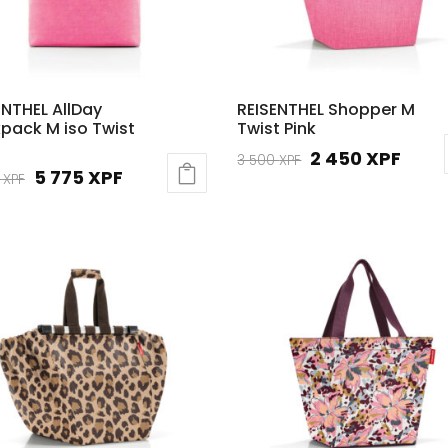
ENTHEL AllDay
REISENTHEL Shopper M
pack M iso Twist
Twist Pink
Le
Le
2 450
XPF
3 500
XPF
Le
Le
5 775
XPF
0
XPF
prix
prix
prix
prix
initial
actu
initial
actuel
était :
est :
était :
est :
3
2
8
5
500 XPF.
450 
250 XPF.
775 XPF.