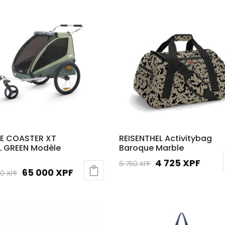
E COASTER XT
REISENTHEL Activitybag
L GREEN Modèle
Baroque Marble
Le
Le
4 725
XPF
6 750
XPF
Le
Le
65 000
XPF
00
XPF
prix
prix
prix
prix
initial
actu
initial
actuel
était :
est :
était :
est :
6
4
85
65