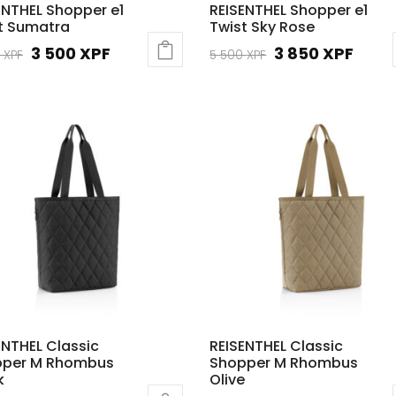
ENTHEL Shopper e1
REISENTHEL Shopper e1
t Sumatra
Twist Sky Rose
Le
Le
Le
Le
3 500
XPF
3 850
XPF
0
XPF
5 500
XPF
prix
prix
prix
prix
initial
actuel
initial
actu
était :
est :
était :
est :
5
3
5
3
000 XPF.
500 XPF.
500 XPF.
850 X
ENTHEL Classic
REISENTHEL Classic
pper M Rhombus
Shopper M Rhombus
k
Olive