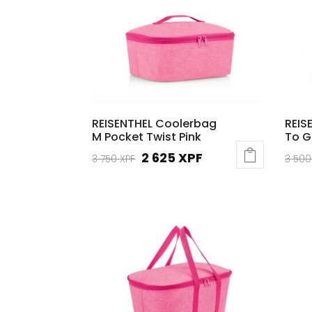
REISENTHEL Coolerbag
REIS
M Pocket Twist Pink
To G
Le
Le
2 625
XPF
3 750
XPF
3 50
prix
prix
initial
actuel
était :
est :
3
2
750 XPF.
625 XPF.