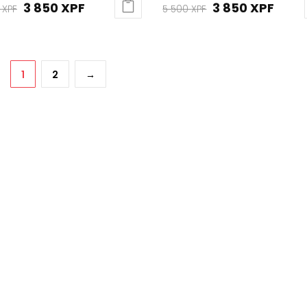
Le
Le
Le
Le
3 850
XPF
3 850
XPF
0
XPF
5 500
XPF
prix
prix
prix
prix
initial
actuel
initial
actu
était :
est :
était :
est :
1
2
→
5
3
5
3
500 XPF.
850 XPF.
500 XPF.
850 X