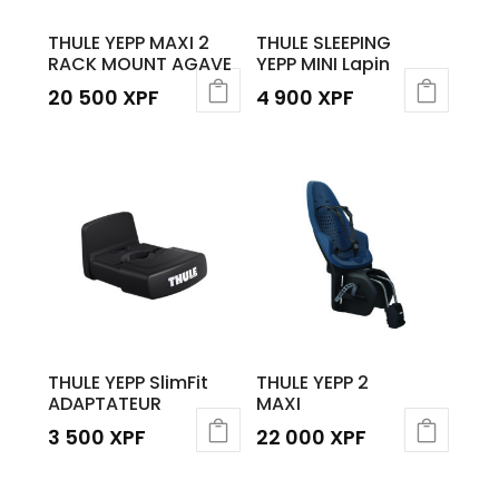
THULE YEPP MAXI 2
THULE SLEEPING
RACK MOUNT AGAVE
YEPP MINI Lapin
20 500
XPF
4 900
XPF
THULE YEPP SlimFit
THULE YEPP 2
ADAPTATEUR
MAXI
3 500
XPF
22 000
XPF
Ce
produit