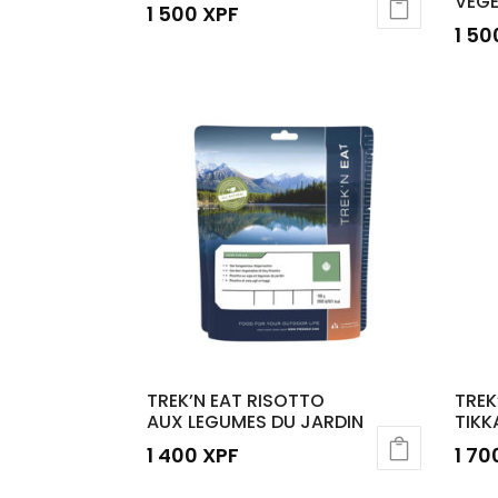
VEGE
1 500
XPF
1 5
TREK’N EAT RISOTTO
TREK
AUX LEGUMES DU JARDIN
TIKK
1 400
XPF
1 7