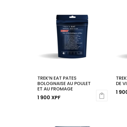
TREK’N EAT PATES
TREK
BOLOGNAISE AU POULET
DE V
ET AU FROMAGE
1 9
1 900
XPF