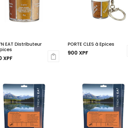
’N EAT Distributeur
PORTE CLES à Epices
Epices
900
XPF
00
XPF