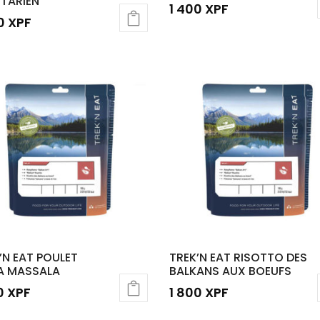
TARIEN
1 400
XPF
00
XPF
’N EAT POULET
TREK’N EAT RISOTTO DES
A MASSALA
BALKANS AUX BOEUFS
00
XPF
1 800
XPF