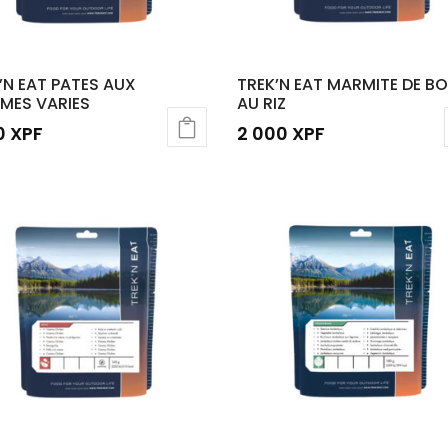
’N EAT PATES AUX
TREK’N EAT MARMITE DE B
MES VARIES
AU RIZ
00
XPF
2 000
XPF