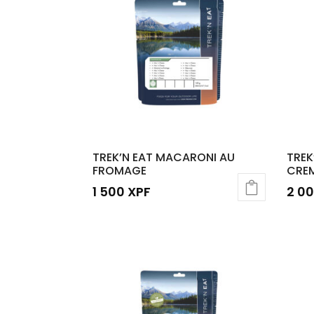
TREK’N EAT MACARONI AU
TREK
FROMAGE
CREM
1 500
XPF
2 0