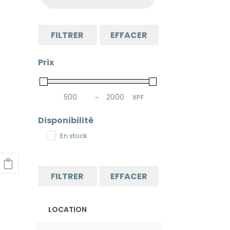
FILTRER
EFFACER
Prix
-
XPF
Minimum Price
Maximum Price
Disponibilité
En stock
FILTRER
EFFACER
LOCATION