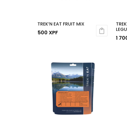
TREK’N EAT FRUIT MIX
TREK
LEGU
500
XPF
1 7