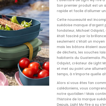
L’aventure de Light My Fire a
Son premier produit est un 
rapide et facile d’allumer un 
Cette nouveauté est incomp
suédoise manque d’argent po
fondateur, Michael Odqvist, 
était fasciné par la brillan
seulement c’était un moyen ra
mais les bâtons étaient auss
de déchets, les souches lais
habitants du Guatemala. Plu
Odqvist, créateur de Light M
et met au point une allumett
temps, à n’importe quelle al
Alors si vous êtes fan comm
calédoniens, vous comprendr
notre quotidien ! Mais contin
l’histoire de la marque suéd
Depuis, Light My Fire a su s