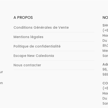
A PROPOS
NO
SH
Conditions Générales de Vente
(+6
Hor
Mentions légales
Du 
8h3
Politique de confidentialité
Mer
Escape New Caledonia
Sam
Adr
Nous contacter
96,
ur
98
en
CO
(+6
e
Hor
Du 
Sam