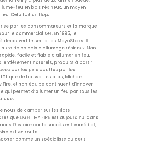
 démarré il y a plus de 20 ans en Suède.
allume-feu en bois résineux, un moyen
feu. Cela fait un flop.
rise par les consommateurs et la marque
ur le commercialiser. En 1995, le
à découvert le secret du MayaSticks. Il
ce pure de ce bois d’allumage résineux. Non
pide, facile et fiable d’allumer un feu,
i entièrement naturels, produits à partir
sées par les pins abattus par les
tôt que de baisser les bras, Michael
y Fire, et son équipe continuent d’innover
e qui permet d’allumer un feu par tous les
titude.
e nous de camper sur les Ilots
ez que LIGHT MY FIRE est aujourd’hui dans
uons l’histoire car le succès est immédiat,
oise est en route.
’imposer comme un spécialiste du petit