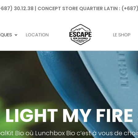
7) 30.12.38 | CONCEPT STORE QUARTIER LATIN : (+687)
Recherche
de
produits
RQUES
LOCATION
LE SHOP
LIGHT MY FIRE
alKit Bio où Lunchbox Bio c’est à vous de choisi