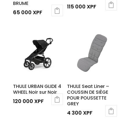
BRUME
115 000
XPF
65 000
XPF
THULE URBAN GLIDE 4
THULE Seat Liner –
WHEEL Noir sur Noir
COUSSIN DE SIÈGE
POUR POUSSETTE
120 000
XPF
GREY
4 300
XPF