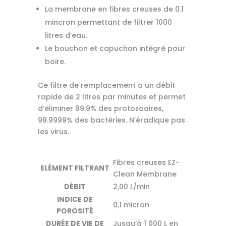
La membrane en fibres creuses de 0.1
mincron permettant de filtrer 1000
litres d’eau.
Le bouchon et capuchon intégré pour
boire.
Ce filtre de remplacement a un débit
rapide de 2 litres par minutes et permet
d’éliminer 99.9% des protozoaires,
99.9999% des bactéries. N’éradique pas
les virus.
Fibres creuses EZ-
ELÉMENT FILTRANT
Clean Membrane
DÉBIT
2,00 L/min
INDICE DE
0,1 micron
POROSITÉ
DURÉE DE VIE DE
Jusqu’à 1 000 L en