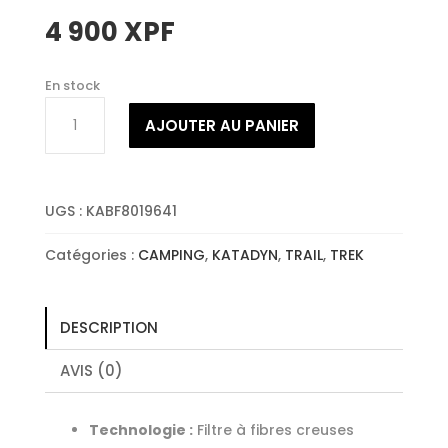
4 900
XPF
En stock
quantité
AJOUTER AU PANIER
de
KATADYN
CARTOUCHE
FILTRANTE
UGS :
KABF8019641
Catégories :
CAMPING
,
KATADYN
,
TRAIL
,
TREK
DESCRIPTION
AVIS (0)
Technologie :
Filtre à fibres creuses