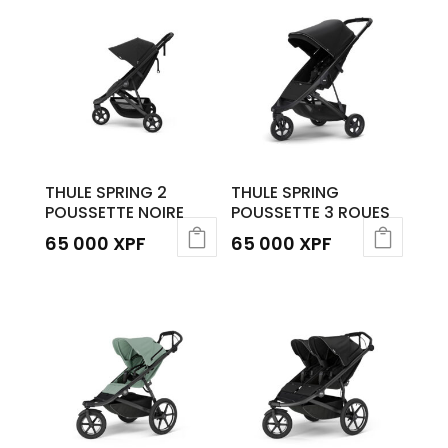
THULE SPRING 2
THULE SPRING
POUSSETTE NOIRE
POUSSETTE 3 ROUES
65 000
XPF
65 000
XPF
Ce
produit
a
plusieurs
variations.
Les
options