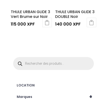
peuvent
être
THULE URBAN GLIDE 3
THULE URBAN GLIDE 3
choisies
Vert Brume sur Noir
DOUBLE Noir
sur
115 000
XPF
140 000
XPF
la
page
du
produit
Recherche
de
produits
LOCATION
+
Marques