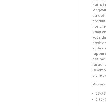
Notre in
longévit
durabil
produit 
nos clie
Nous vo
vous di
décisio
et de c
rapport
des mat
respons
Ensembl
d'une c
Mesures
73x7
2,87x