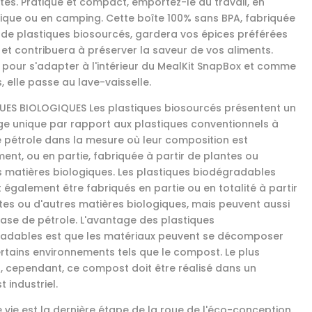
ntes. Pratique et compact, emportez-le au travail, en
ique ou en camping. Cette boîte 100% sans BPA, fabriquée
r de plastiques biosourcés, gardera vos épices préférées
s et contribuera à préserver la saveur de vos aliments.
pour s'adapter à l'intérieur du MealKit SnapBox et comme
, elle passe au lave-vaisselle.
UES BIOLOGIQUES Les plastiques biosourcés présentent un
e unique par rapport aux plastiques conventionnels à
 pétrole dans la mesure où leur composition est
ment, ou en partie, fabriquée à partir de plantes ou
s matières biologiques. Les plastiques biodégradables
 également être fabriqués en partie ou en totalité à partir
tes ou d'autres matières biologiques, mais peuvent aussi
base de pétrole. L'avantage des plastiques
adables est que les matériaux peuvent se décomposer
rtains environnements tels que le compost. Le plus
, cependant, ce compost doit être réalisé dans un
 industriel.
e vie est la dernière étape de la roue de l'éco-conception.