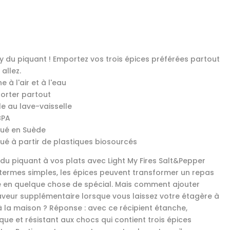
y du piquant ! Emportez vos trois épices préférées partout
allez.
e à l'air et à l'eau
orter partout
le au lave-vaisselle
BPA
qué en Suède
qué à partir de plastiques biosourcés
 du piquant à vos plats avec Light My Fires Salt&Pepper
n termes simples, les épices peuvent transformer un repas
 en quelque chose de spécial. Mais comment ajouter
aveur supplémentaire lorsque vous laissez votre étagère à
à la maison ? Réponse : avec ce récipient étanche,
que et résistant aux chocs qui contient trois épices