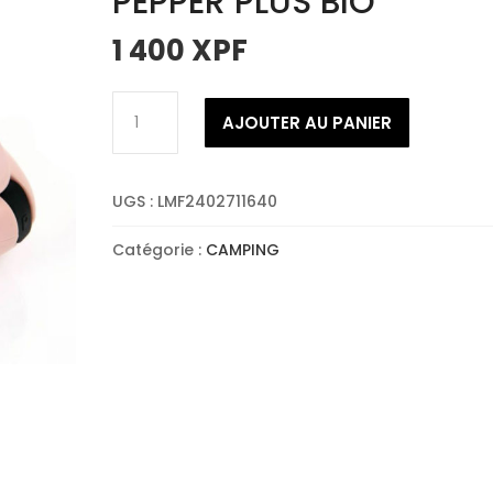
PEPPER PLUS BIO
1 400
XPF
quantité
AJOUTER AU PANIER
de
LIGHT
MY
UGS :
LMF2402711640
FIRE
SALT'N
Catégorie :
CAMPING
PEPPER
PLUS
BIO