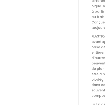
différe
pique-n
à parti
au frai
Conçue 
toujours
PLASTIQ
avantag
base de
entière
d'autre
peuvent
de plan
être à 
biodégr
dans ce
souvent
compost
La fin d