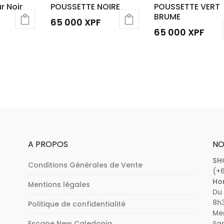
r Noir
POUSSETTE NOIRE
POUSSETTE VERT
BRUME
65 000
XPF
65 000
XPF
A PROPOS
NO
SH
Conditions Générales de Vente
(+6
Hor
Mentions légales
Du 
8h3
Politique de confidentialité
Mer
Escape New Caledonia
Sam