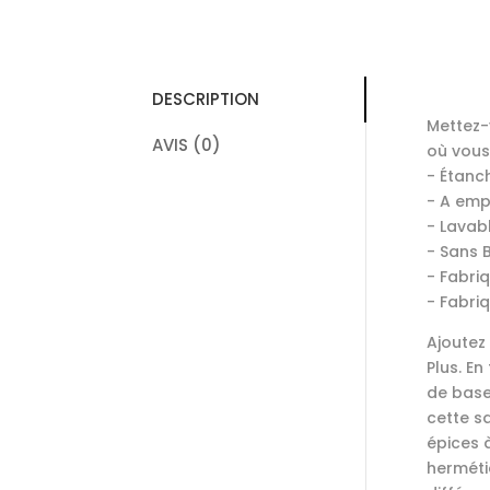
DESCRIPTION
Mettez-
AVIS (0)
où vous 
- Étanch
- A emp
- Lavab
- Sans 
- Fabri
- Fabri
Ajoutez
Plus. E
de base
cette s
épices 
herméti