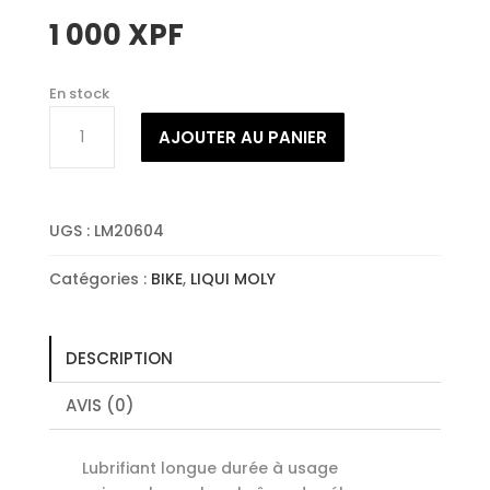
1 000
XPF
En stock
quantité
AJOUTER AU PANIER
de
LIQUI
MOLY
SPRAY
UGS :
LM20604
CHAINE
VÉLO
Catégories :
BIKE
,
LIQUI MOLY
DESCRIPTION
AVIS (0)
Lubrifiant longue durée à usage