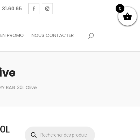
 31.60.65
0
EN PROMO
NOUS CONTACTER
ive
Y BAG 30L Olive
0L
Recherche
de
produits