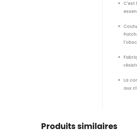
C'est
essen
Coutu
Patch
l'obsc
Fabriq
résist
La co
aux c
Produits similaires