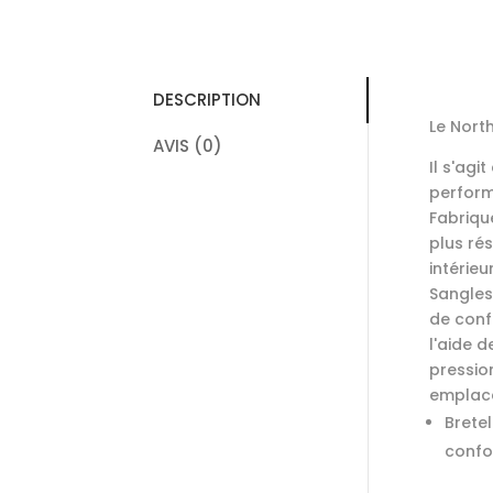
DESCRIPTION
Le North
AVIS (0)
Il s'ag
perform
Fabriqu
plus ré
intérie
Sangles
de conf
l'aide 
pressio
emplace
Brete
confo