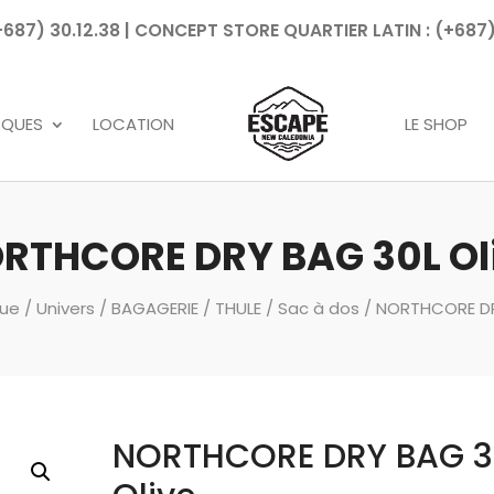
7) 30.12.38 | CONCEPT STORE QUARTIER LATIN : (+687)
Recherche
de
produits
RQUES
LOCATION
LE SHOP
RTHCORE DRY BAG 30L Ol
que
/
Univers
/
BAGAGERIE
/
THULE
/
Sac à dos
/ NORTHCORE DR
NORTHCORE DRY BAG 3