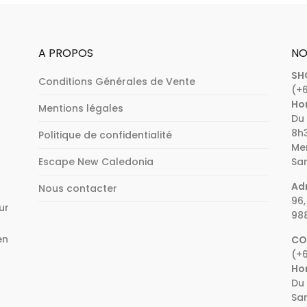
A PROPOS
NO
SH
Conditions Générales de Vente
(+6
Hor
Mentions légales
Du 
8h3
Politique de confidentialité
Mer
Escape New Caledonia
Sam
Adr
Nous contacter
96,
ur
98
en
CO
(+6
e
Hor
Du 
Sam