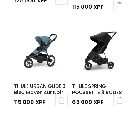
120 000
XPF
115 000
XPF
THULE URBAN GLIDE 3
THULE SPRING
Bleu Moyen sur Noir
POUSSETTE 3 ROUES
115 000
XPF
65 000
XPF
Ce
produit
a
plusieurs