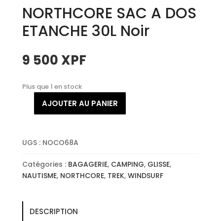
NORTHCORE SAC A DOS
ETANCHE 30L Noir
9 500
XPF
Plus que 1 en stock
AJOUTER AU PANIER
quantité
de
NORTHCORE
SAC
UGS :
NOCO68A
A
Catégories :
BAGAGERIE
,
CAMPING
,
GLISSE
,
DOS
NAUTISME
,
NORTHCORE
,
TREK
,
WINDSURF
ETANCHE
30L
Noir
DESCRIPTION