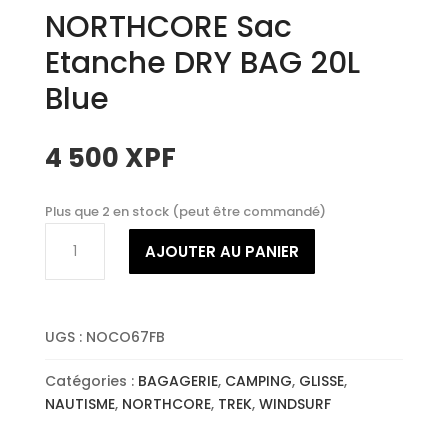
NORTHCORE Sac
Etanche DRY BAG 20L
Blue
4 500
XPF
Plus que 2 en stock (peut être commandé)
quantité
AJOUTER AU PANIER
de
NORTHCORE
Sac
Etanche
UGS :
NOCO67FB
DRY
BAG
Catégories :
BAGAGERIE
,
CAMPING
,
GLISSE
,
20L
NAUTISME
,
NORTHCORE
,
TREK
,
WINDSURF
Blue