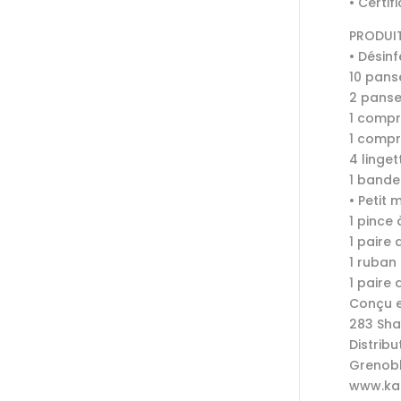
• Certif
PRODUI
• Désin
10 pan
2 panse
1 compr
1 compr
4 linge
1 bande
• Petit m
1 pince
1 paire 
1 ruban
1 paire 
Conçu e
283 Sha
Distribu
Grenobl
www.ka