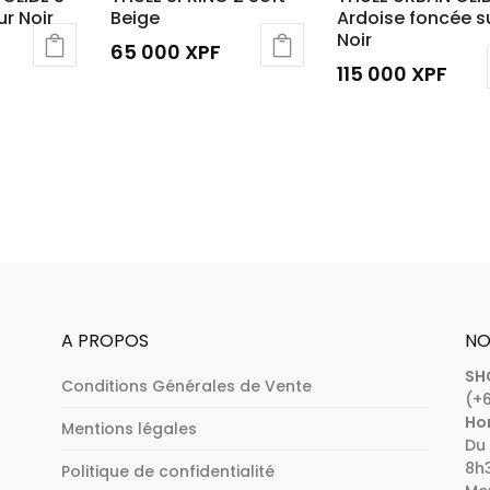
r Noir
Beige
Ardoise foncée s
Noir
65 000
XPF
115 000
XPF
A PROPOS
NO
SH
Conditions Générales de Vente
(+6
Hor
Mentions légales
Du 
8h3
Politique de confidentialité