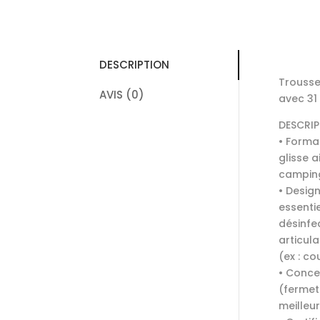
DESCRIPTION
Trousse
AVIS (0)
avec 31 
DESCRI
• Forma
glisse 
campin
• Design
essentie
désinfe
articula
(ex : co
• Conce
(fermet
meilleur