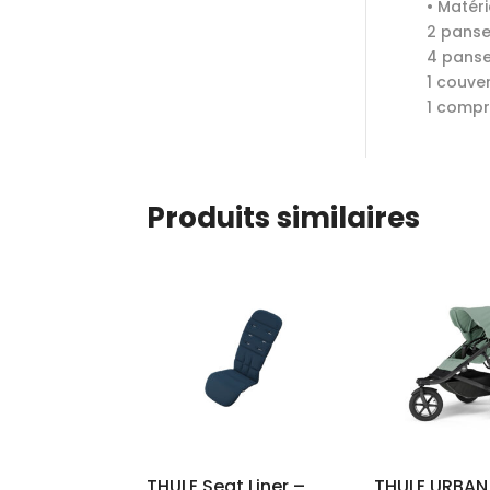
• Matéri
2 panse
4 panse
1 couve
1 compr
Produits similaires
THULE Seat Liner –
THULE URBAN 