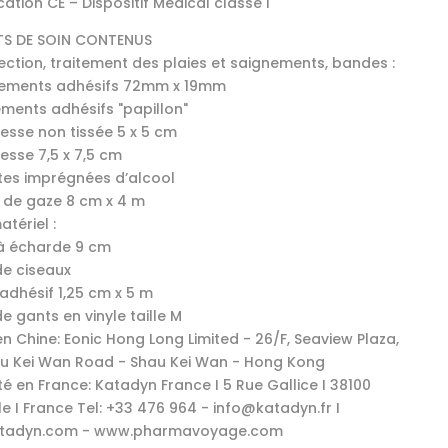
ication CE – Dispositif Médical classe I
TS DE SOIN CONTENUS
fection, traitement des plaies et saignements, bandes :
sements adhésifs 72mm x 19mm
ments adhésifs "papillon"
esse non tissée 5 x 5 cm
esse 7,5 x 7,5 cm
ttes imprégnées d’alcool
 de gaze 8 cm x 4 m
atériel :
 à écharde 9 cm
de ciseaux
 adhésif 1,25 cm x 5 m
de gants en vinyle taille M
n Chine: Eonic Hong Long Limited - 26/F, Seaview Plaza,
u Kei Wan Road - Shau Kei Wan - Hong Kong
té en France: Katadyn France I 5 Rue Gallice I 38100
e I France Tel: +33 476 964 - info@katadyn.fr I
tadyn.com - www.pharmavoyage.com