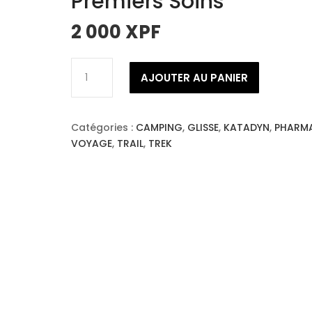
Premiers Soins
2 000
XPF
quantité
AJOUTER AU PANIER
de
Pharma
Voyage
Catégories :
CAMPING
,
GLISSE
,
KATADYN
,
PHARM
Trousse
VOYAGE
,
TRAIL
,
TREK
Premiers
Soins