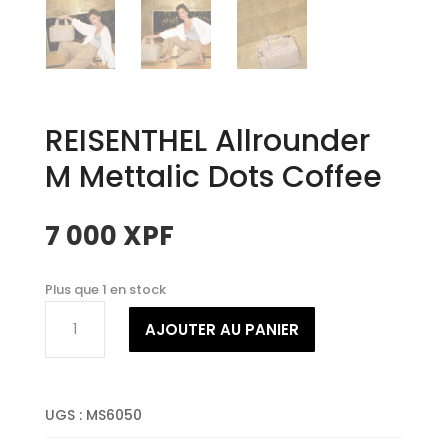
REISENTHEL Allrounder
M Mettalic Dots Coffee
7 000
XPF
Plus que 1 en stock
quantité
AJOUTER AU PANIER
de
REISENTHEL
Allrounder
M
UGS :
MS6050
Mettalic