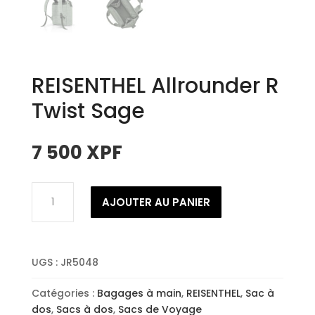
REISENTHEL Allrounder R
Twist Sage
7 500
XPF
quantité
AJOUTER AU PANIER
de
REISENTHEL
Allrounder
R
UGS :
JR5048
Twist
Sage
Catégories :
Bagages à main
,
REISENTHEL
,
Sac à
dos
,
Sacs à dos
,
Sacs de Voyage