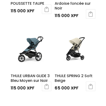
POUSSETTE TAUPE
Ardoise foncée sur
Noir
115 000
XPF
115 000
XPF
THULE URBAN GLIDE 3
THULE SPRING 2 Soft
Bleu Moyen sur Noir
Beige
115 000
XPF
65 000
XPF