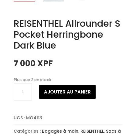
REISENTHEL Allrounder S
Pocket Herringbone
Dark Blue
7 000
XPF
Plus que 2 en stock
quantité
AJOUTER AU PANIER
de
REISENTHEL
Allrounder
S
UGS :
MO4113
Pocket
Herringbone
Catégories :
Bagages à main
,
REISENTHEL
,
Sacs à
Dark