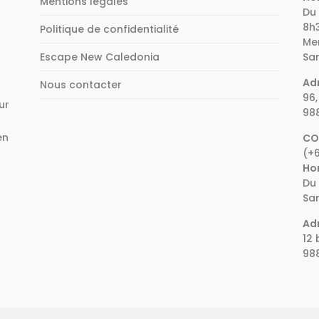
Mentions légales
Du 
8h3
Politique de confidentialité
Mer
Escape New Caledonia
Sam
Adr
Nous contacter
96,
ur
98
en
CO
(+6
e
Hor
Du 
Sam
Adr
12 
98