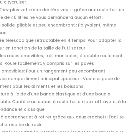
 citycruiser.
înez plus votre sac derrière vous : grâce aux roulettes, ce
e de 40 litres ne vous demandera aucun effort.
 solide, pliable et peu encombrant : Polyvalent, même
sac
ée télescopique rétractable en 4 temps: Pour adapter la
r en fonction de la taille de l’utilisateur
es roues amovibles, très maniables, à double roulement
es: Roule facilement, y compris sur les pavés
 amovibles: Pour un rangement peu encombrant
vec compartiment principal spacieux : Vaste espace de
ment pour les aliments et les boissons
ture à l’aide d’une bande élastique et d’une boucle
hable: Confère au cabas à roulettes un look attrayant, à la
tendance et classique
 à accrocher et à retirer grâce aux deux crochets: Facilite
isation isolée du rack