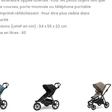
extérieure zippée latérale : Pour les petits objets tels que
 de courses, porte-monnaie ou téléphone portable
mprimé réfléchissant : Pour être plus visible dans
urité
sions (LxHxP en cm) :
34 x 55 x 22 cm
 en litres :
40