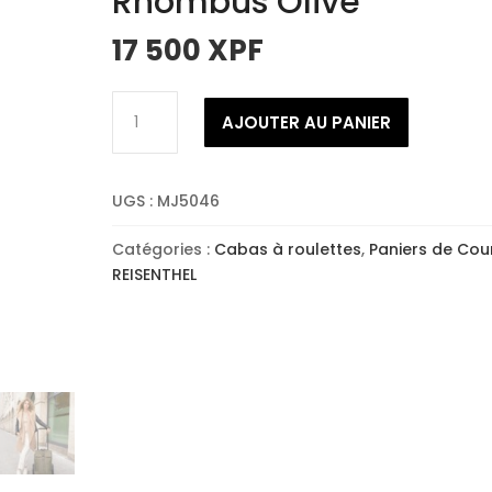
Rhombus Olive
17 500
XPF
quantité
AJOUTER AU PANIER
de
REISENTHEL
Citycruiser
UGS :
MJ5046
Rhombus
Olive
Catégories :
Cabas à roulettes
,
Paniers de Cou
REISENTHEL