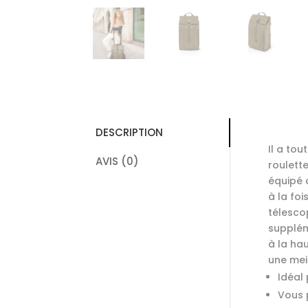
DESCRIPTION
Il a tou
AVIS (0)
roulette
équipé 
à la fo
télesco
supplém
à la hau
une meil
Idéal 
Vous p