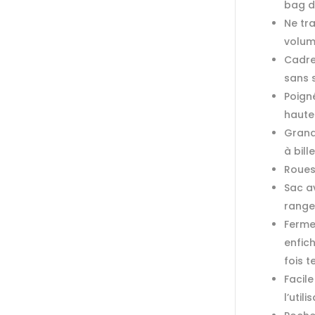
bag du
Ne tra
volum
Cadre
sans 
Poign
hauteu
Grand
à bill
Roues
Sac a
range
Ferme
enfic
fois 
Facile
l’util