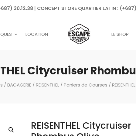
7) 30.12.38 | CONCEPT STORE QUARTIER LATIN : (+687)
Recherche
de
produits
RQUES
LOCATION
LE SHOP
THEL Citycruiser Rhombu
rs
/
BAGAGERIE
/
REISENTHEL
/
Paniers de Courses
/ REISENTHEL
REISENTHEL Citycruiser