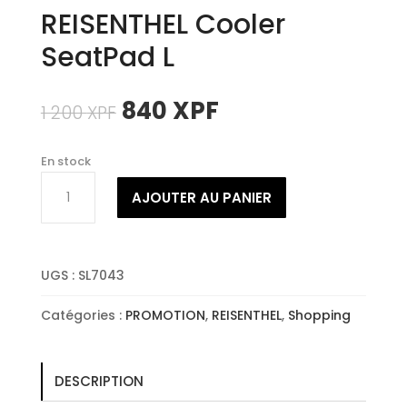
REISENTHEL Cooler
SeatPad L
Le
Le
840
XPF
1 200
XPF
prix
prix
initial
actuel
En stock
était :
est :
quantité
1
840 XPF.
AJOUTER AU PANIER
de
200 XPF.
REISENTHEL
Cooler
SeatPad
UGS :
SL7043
L
Catégories :
PROMOTION
,
REISENTHEL
,
Shopping
DESCRIPTION