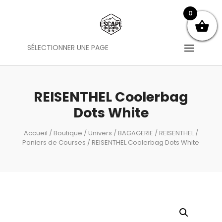
0
SÉLECTIONNER UNE PAGE
REISENTHEL Coolerbag
Dots White
Accueil
/
Boutique
/
Univers
/
BAGAGERIE
/
REISENTHEL
/
Paniers de Courses
/ REISENTHEL Coolerbag Dots White