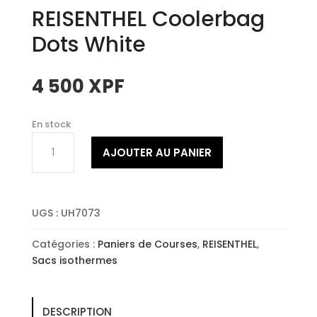
REISENTHEL Coolerbag
Dots White
4 500
XPF
En stock
quantité
AJOUTER AU PANIER
de
REISENTHEL
Coolerbag
Dots
UGS :
UH7073
White
Catégories :
Paniers de Courses
,
REISENTHEL
,
Sacs isothermes
DESCRIPTION