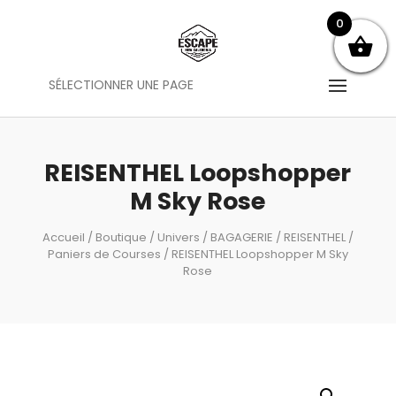
0
SÉLECTIONNER UNE PAGE
REISENTHEL Loopshopper
M Sky Rose
Accueil
/
Boutique
/
Univers
/
BAGAGERIE
/
REISENTHEL
/
Paniers de Courses
/ REISENTHEL Loopshopper M Sky
Rose