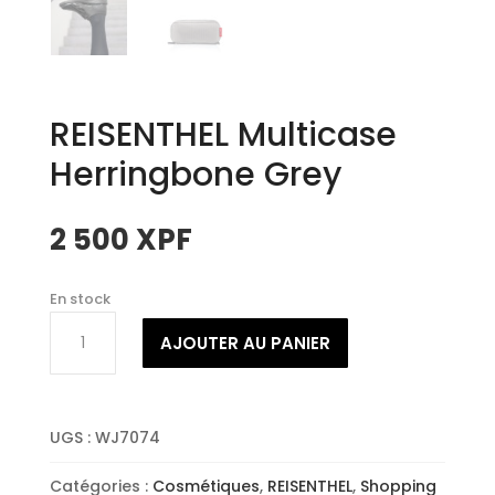
REISENTHEL Multicase
Herringbone Grey
2 500
XPF
En stock
quantité
AJOUTER AU PANIER
de
REISENTHEL
Multicase
Herringbone
UGS :
WJ7074
Grey
Catégories :
Cosmétiques
,
REISENTHEL
,
Shopping