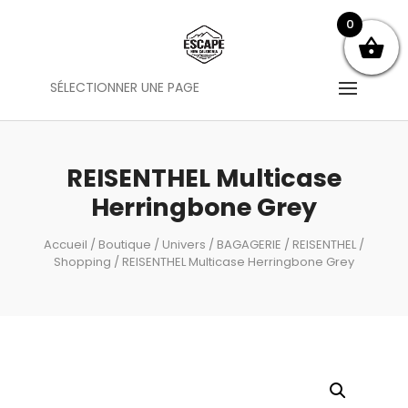
0
SÉLECTIONNER UNE PAGE
REISENTHEL Multicase
Herringbone Grey
Accueil
/
Boutique
/
Univers
/
BAGAGERIE
/
REISENTHEL
/
Shopping
/ REISENTHEL Multicase Herringbone Grey