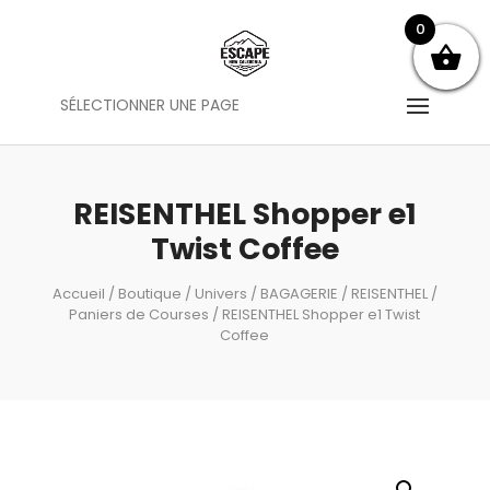
0
SÉLECTIONNER UNE PAGE
REISENTHEL Shopper e1
Twist Coffee
Accueil
/
Boutique
/
Univers
/
BAGAGERIE
/
REISENTHEL
/
Paniers de Courses
/ REISENTHEL Shopper e1 Twist
Coffee