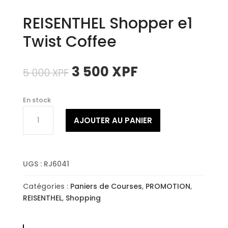
REISENTHEL Shopper e1
Twist Coffee
Le
Le
3 500
XPF
5 000
XPF
prix
prix
initial
actuel
En stock
était :
est :
quantité
5
3
AJOUTER AU PANIER
de
000 XPF.
500 XPF.
REISENTHEL
Shopper
e1
UGS :
RJ6041
Twist
Coffee
Catégories :
Paniers de Courses
,
PROMOTION
,
REISENTHEL
,
Shopping