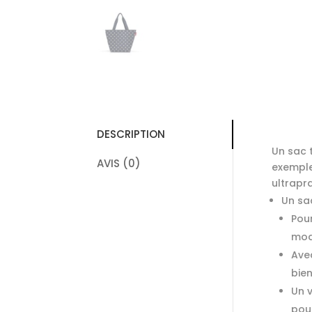
DESCRIPTION
Un sac 
AVIS (0)
exemple 
ultrapr
Un sa
Pour
mod
Avec
bien
Un v
pour