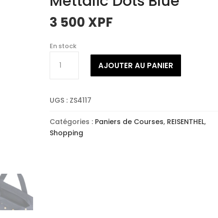
Mettalic Dots Blue
3 500
XPF
En stock
quantité
AJOUTER AU PANIER
de
REISENTHEL
Shopper
UGS :
ZS4117
M
Mettalic
Catégories :
Paniers de Courses
,
REISENTHEL
,
Dots
Shopping
Blue