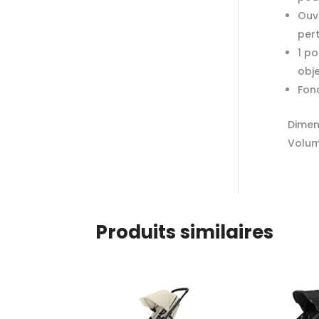
Ouve
per
1 po
obj
Fon
Dimen
Volume
Produits similaires