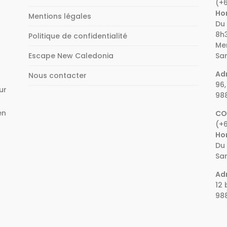
(+6
Hor
Mentions légales
Du 
8h3
Politique de confidentialité
Mer
Escape New Caledonia
Sam
Adr
Nous contacter
96,
ur
98
en
CO
(+6
e
Hor
Du 
Sam
Adr
12 
98