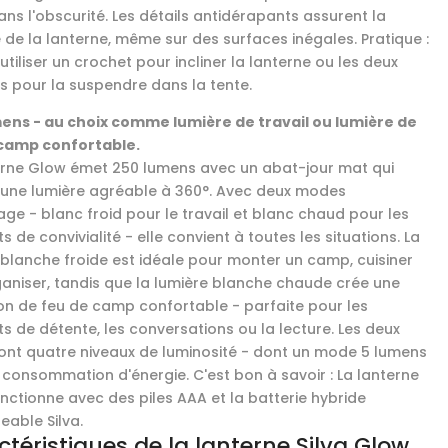
ans l'obscurité. Les détails antidérapants assurent la
é de la lanterne, même sur des surfaces inégales. Pratique :
utiliser un crochet pour incliner la lanterne ou les deux
s pour la suspendre dans la tente.
ens - au choix comme lumière de travail ou lumière de
camp confortable.
erne Glow émet 250 lumens avec un abat-jour mat qui
une lumière agréable à 360°. Avec deux modes
age - blanc froid pour le travail et blanc chaud pour les
de convivialité - elle convient à toutes les situations. La
 blanche froide est idéale pour monter un camp, cuisiner
ganiser, tandis que la lumière blanche chaude crée une
on de feu de camp confortable - parfaite pour les
 de détente, les conversations ou la lecture. Les deux
nt quatre niveaux de luminosité - dont un mode 5 lumens
e consommation d'énergie. C'est bon à savoir : La lanterne
nctionne avec des piles AAA et la batterie hybride
eable Silva.
téristiques de la lanterne Silva Glow