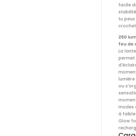
facile d
stabilit
tu peux 
crochet
250 lum
feu de 
La lant
permet 
d'éclair
moments 
lumière
ou s'or
sensati
moments
modes o
à faibl
Glow fo
recharg
Carac