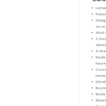
Lante
Puiss
Desig
ou un
Abat-
2 mode
déten
4 niv
Mode 
heure
Conce
lante
Détai
Bouton
Mode d
Résist