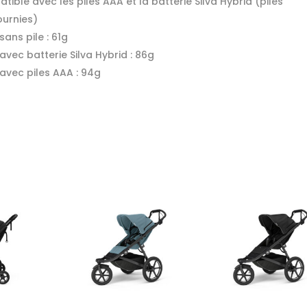
ible avec les piles AAA et la batterie Silva Hybrid (piles
ournies)
sans pile : 61g
avec batterie Silva Hybrid : 86g
 avec piles AAA : 94g