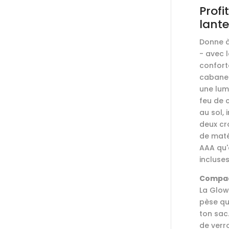
Profi
lant
Donne à
- avec 
confort
cabane.
une lum
feu de 
au sol, 
deux cro
de maté
AAA qu'
incluses
Compact
La Glow
pèse qu
ton sac.
de verro