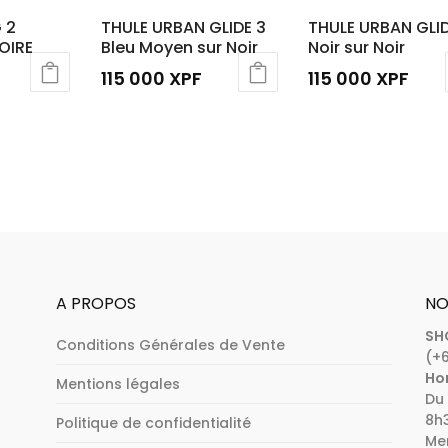
 2
THULE URBAN GLIDE 3
THULE URBAN GLID
OIRE
Bleu Moyen sur Noir
Noir sur Noir
115 000
XPF
115 000
XPF
A PROPOS
NO
SH
Conditions Générales de Vente
(+6
Hor
Mentions légales
Du 
8h3
Politique de confidentialité
Mer