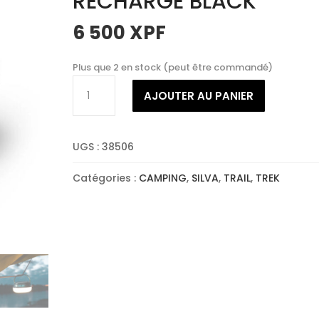
RECHARGE BLACK
6 500
XPF
Plus que 2 en stock (peut être commandé)
quantité
AJOUTER AU PANIER
de
SILVA
LANTERNE
UGS :
38506
GLOW
RECHARGE
Catégories :
CAMPING
,
SILVA
,
TRAIL
,
TREK
BLACK