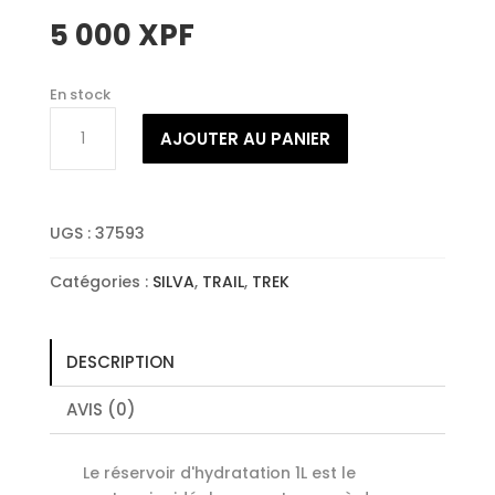
5 000
XPF
En stock
quantité
AJOUTER AU PANIER
de
SILVA
HYDRATATION
RESERVOIR
UGS :
37593
1L
Catégories :
SILVA
,
TRAIL
,
TREK
DESCRIPTION
AVIS (0)
Le réservoir d'hydratation 1L est le