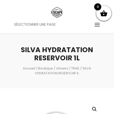
0
SÉLECTIONNER UNE PAGE
SILVA HYDRATATION
RESERVOIR 1L
Accueil
/
Boutique
/
Univers
/
TRAIL
/ SILVA
HYDRATATION RESERVOIR 1L