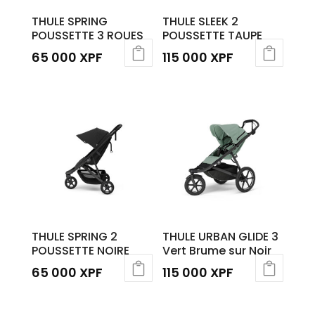
THULE SPRING
THULE SLEEK 2
POUSSETTE 3 ROUES
POUSSETTE TAUPE
65 000
XPF
115 000
XPF
Ce
produit
a
plusieurs
variations.
Les
options
peuvent
être
THULE SPRING 2
THULE URBAN GLIDE 3
choisies
POUSSETTE NOIRE
Vert Brume sur Noir
sur
65 000
XPF
115 000
XPF
la
page
du