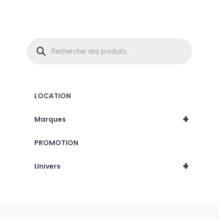
produit
Recherche
de
produits
LOCATION
+
Marques
PROMOTION
+
Univers