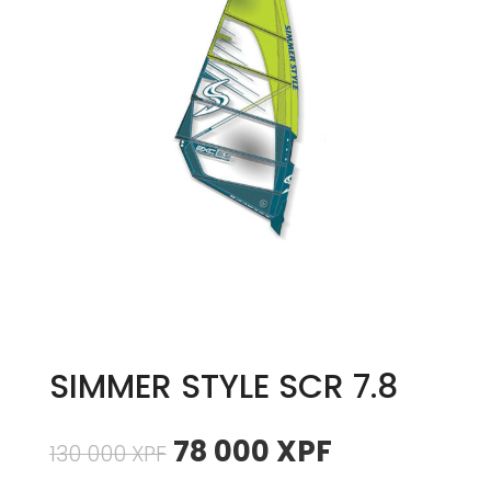
SIMMER STYLE SCR 7.8
Le
Le
78 000
XPF
130 000
XPF
prix
prix