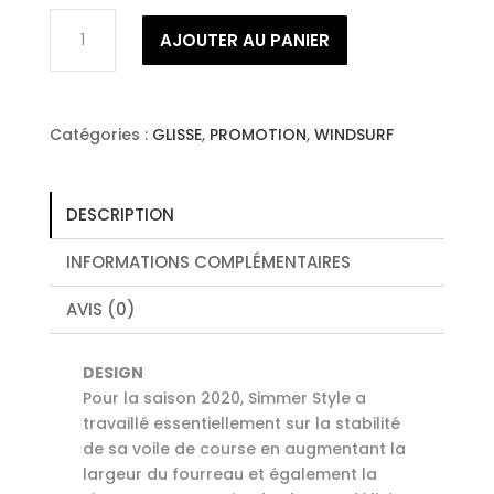
initial
actuel
quantité
était :
est :
AJOUTER AU PANIER
de
130
78
SIMMER
000 XPF.
000 XPF.
STYLE
SCR
Catégories :
GLISSE
,
PROMOTION
,
WINDSURF
7.8
DESCRIPTION
INFORMATIONS COMPLÉMENTAIRES
AVIS (0)
DESIGN
Pour la saison 2020, Simmer Style a
travaillé essentiellement sur la stabilité
de sa voile de course en augmentant la
largeur du fourreau et également la