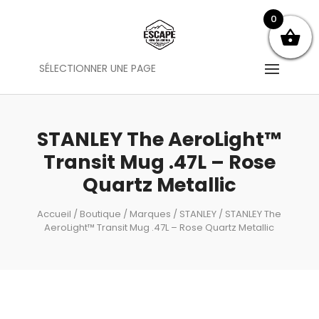
0
SÉLECTIONNER UNE PAGE
STANLEY The AeroLight™
Transit Mug .47L – Rose
Quartz Metallic
Accueil
/
Boutique
/
Marques
/
STANLEY
/ STANLEY The
AeroLight™ Transit Mug .47L – Rose Quartz Metallic