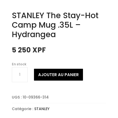
STANLEY The Stay-Hot
Camp Mug .35L –
Hydrangea
5 250
XPF
En stock
quantité
AJOUTER AU PANIER
de
STANLEY
The
Stay-
UGS :
10-09366-314
Hot
Camp
Catégorie :
STANLEY
Mug