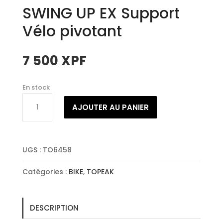
SWING UP EX Support
Vélo pivotant
7 500
XPF
En stock
quantité
AJOUTER AU PANIER
de
SWING
UP
EX
UGS :
TO6458
Support
Vélo
Catégories :
BIKE
,
TOPEAK
pivotant
DESCRIPTION