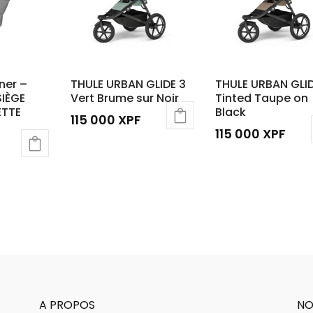
ner –
THULE URBAN GLIDE 3
THULE URBAN GLID
SIÈGE
Vert Brume sur Noir
Tinted Taupe on
ETTE
Black
115 000
XPF
115 000
XPF
A PROPOS
NO