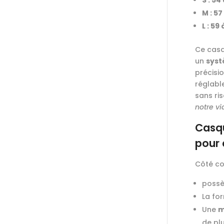
S : 54
M : 57
L : 59
Ce casq
un
syst
précisi
réglabl
sans ri
notre vi
Casqu
pour 
Côté co
possè
La fo
Une
m
de plu