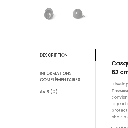
DESCRIPTION
Casqu
62 c
INFORMATIONS
COMPLÉMENTAIRES
Dévelop
Thousa
AVIS (0)
convient
la
prote
protectr
choisie