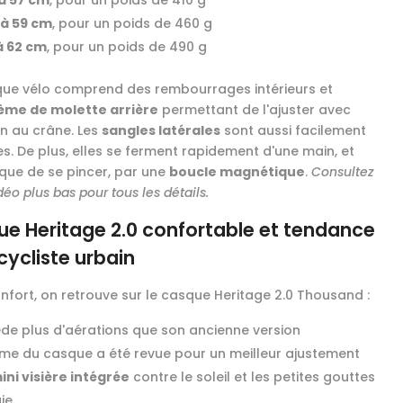
 à 57 cm
, pour un poids de 410 g
 à 59 cm
, pour un poids de 460 g
 à 62 cm
, pour un poids de 490 g
ue vélo comprend des rembourrages intérieurs et
ème de molette arrière
permettant de l'ajuster avec
on au crâne. Les
sangles latérales
sont aussi facilement
es. De plus, elles se ferment rapidement d'une main, et
sque de se pincer, par une
boucle magnétique
.
Consultez
déo plus bas pour tous les détails.
e Heritage 2.0 confortable et tendance
cycliste urbain
nfort, on retrouve sur le casque Heritage 2.0 Thousand :
de plus d'aérations que son ancienne version
rme du casque a été revue pour un meilleur ajustement
ini visière intégrée
contre le soleil et les petites gouttes
ie.