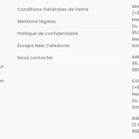
SH
Conditions Générales de Vente
(+6
Hor
Mentions légales
Du 
8h3
Politique de confidentialité
Mer
Escape New Caledonia
Sam
Adr
Nous contacter
96,
ur
98
en
CO
(+6
e
Hor
Du 
Sam
Adr
12 
98