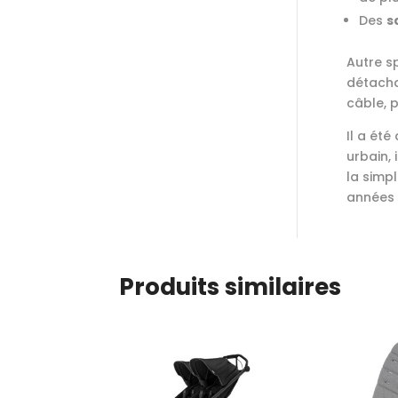
Des
s
Autre s
détachab
câble, p
Il a été
urbain, 
la simp
années 
Produits similaires