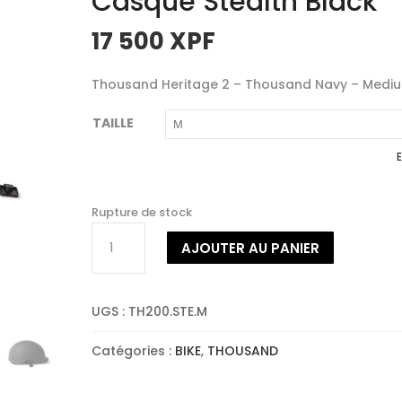
Casque Stealth Black
17 500
XPF
Thousand Heritage 2 – Thousand Navy – Medi
TAILLE
E
Rupture de stock
quantité
AJOUTER AU PANIER
de
Thousand
Heritage
UGS :
TH200.STE.M
2
Casque
Catégories :
BIKE
,
THOUSAND
Stealth
Black