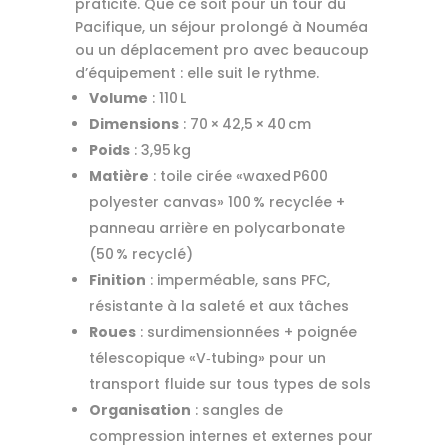
praticité. Que ce soit pour un tour du
Pacifique, un séjour prolongé à Nouméa
ou un déplacement pro avec beaucoup
d’équipement : elle suit le rythme.
Volume
: 110 L
Dimensions
: 70 × 42,5 × 40 cm
Poids
: 3,95 kg
Matière
: toile cirée «waxed P600
polyester canvas» 100 % recyclée +
panneau arrière en polycarbonate
(50 % recyclé)
Finition
: imperméable, sans PFC,
résistante à la saleté et aux tâches
Roues
: surdimensionnées + poignée
télescopique «V‑tubing» pour un
transport fluide sur tous types de sols
Organisation
: sangles de
compression internes et externes pour