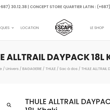
7) 30.12.38 | CONCEPT STORE QUARTIER LATIN : (+687)
Recherche
de
produits
RQUES
LOCATION
LE SHOP
E ALLTRAIL DAYPACK 18L 
e
/
Univers
/
BAGAGERIE
/
THULE
/
Sac à dos
/ THULE ALLTRAIL 
THULE ALLTRAIL DAYPA