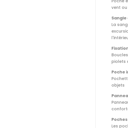
Poche e
vent ou
Sangle 
La sang
excursi
l'intéri
Fixatio
Boucles
piolets 
Poche i
Pochette
objets
Panneau
Panneau
confort
Poches 
Les poc