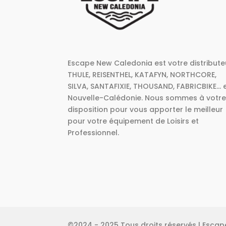
page
du
produit
Escape New Caledonia est votre distribute
THULE, REISENTHEL, KATAFYN, NORTHCORE,
SILVA, SANTAFIXIE, THOUSAND, FABRICBIKE... 
Nouvelle-Calédonie. Nous sommes à votr
disposition pour vous apporter le meilleur
pour votre équipement de Loisirs et
Professionnel.
©2024 - 2025 Tous droits réservés | Esca