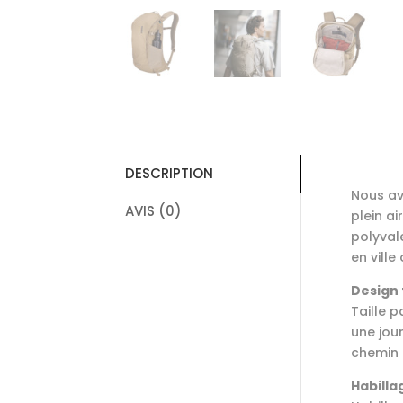
DESCRIPTION
Nous av
AVIS (0)
plein a
polyvale
en ville
Design 
Taille 
une jou
chemin 
Habillag