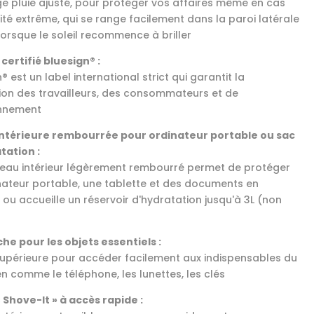
ge pluie ajusté, pour protéger vos affaires même en cas
ité extrême, qui se range facilement dans la paroi latérale
lorsque le soleil recommence à briller
 certifié bluesign® :
® est un label international strict qui garantit la
ion des travailleurs, des consommateurs et de
onnement
ntérieure rembourrée pour ordinateur portable ou sac
tation :
eau intérieur légèrement rembourré permet de protéger
nateur portable, une tablette et des documents en
 ou accueille un réservoir d'hydratation jusqu'à 3L (non
he pour les objets essentiels :
upérieure pour accéder facilement aux indispensables du
en comme le téléphone, les lunettes, les clés
 Shove-It » à accès rapide :