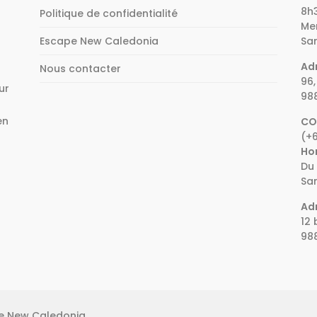
8h3
Politique de confidentialité
Mer
Escape New Caledonia
Sam
Adr
Nous contacter
96,
ur
98
en
CO
(+6
e
Hor
Du 
Sam
Adr
12 
98
pe New Caledonia