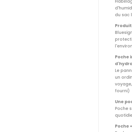
Habilla
d'humid
du sac 
Produit
Bluesign
protect
l'envir
Poche i
d'hydra
Le pann
un ordi
voyage,
fourni)
Une poc
Poche s
quotidi
Poche «