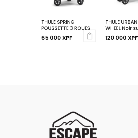
THULE SPRING
THULE URBAN 
POUSSETTE 3 ROUES
WHEEL Noir su
65 000
XPF
120 000
XPF
Ce
produit
a
plusieurs
variations.
Les
options
peuvent
être
choisies
sur
la