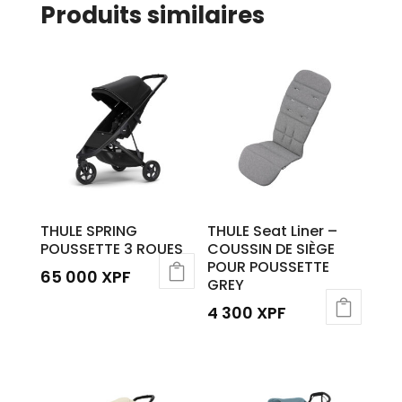
Produits similaires
THULE SPRING
THULE Seat Liner –
POUSSETTE 3 ROUES
COUSSIN DE SIÈGE
POUR POUSSETTE
65 000
XPF
GREY
Ce
4 300
XPF
produit
a
plusieurs
variations.