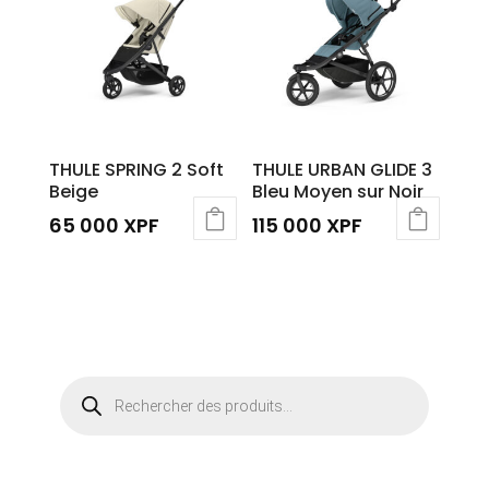
Les
options
peuvent
être
choisies
sur
THULE SPRING 2 Soft
THULE URBAN GLIDE 3
la
Beige
Bleu Moyen sur Noir
page
65 000
XPF
115 000
XPF
du
produit
Recherche
de
produits