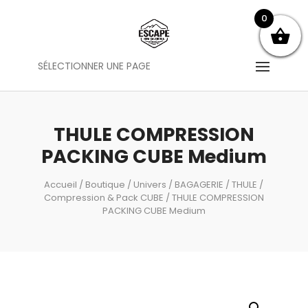
0
SÉLECTIONNER UNE PAGE
THULE COMPRESSION
PACKING CUBE Medium
Accueil
/
Boutique
/
Univers
/
BAGAGERIE
/
THULE
/
Compression & Pack CUBE
/ THULE COMPRESSION
PACKING CUBE Medium