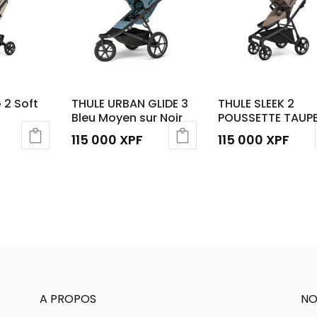
 2 Soft
THULE URBAN GLIDE 3
THULE SLEEK 2
Bleu Moyen sur Noir
POUSSETTE TAUP
115 000
XPF
115 000
XPF
A PROPOS
NO