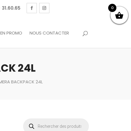
 31.60.65
0
EN PROMO
NOUS CONTACTER
CK 24L
MERA BACKPACK 24L
A
Recherche
de
produits