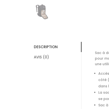
DESCRIPTION
Sac à d
AVIS (0)
pour ma
une util
Accès
côté 
dans 
La sa
se po
Sac à