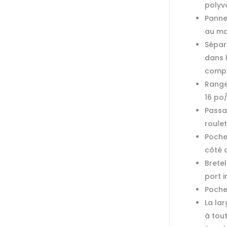
polyv
Panne
au ma
Sépara
dans l
comp
Range
16 po/
Passa
roule
Poche
côté 
Brete
port 
Poche
La la
à tout