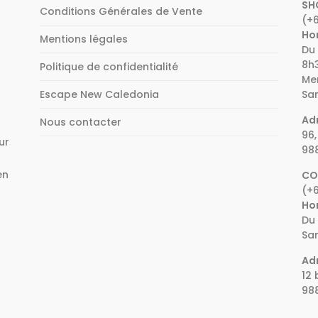
SH
Conditions Générales de Vente
(+6
Hor
Mentions légales
Du 
8h3
Politique de confidentialité
Mer
Escape New Caledonia
Sam
Adr
Nous contacter
96,
ur
98
en
CO
(+6
e
Hor
Du 
Sam
Adr
12 
98