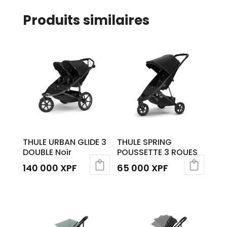
Produits similaires
THULE URBAN GLIDE 3
THULE SPRING
DOUBLE Noir
POUSSETTE 3 ROUES
140 000
XPF
65 000
XPF
Ce
produit
a
plusieurs