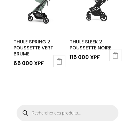
variations.
Les
options
peuvent
être
THULE SPRING 2
THULE SLEEK 2
choisies
POUSSETTE VERT
POUSSETTE NOIRE
sur
BRUME
115 000
XPF
la
65 000
XPF
page
du
produit
Recherche
de
produits