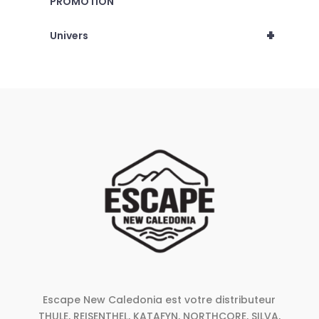
PROMOTION
du
produit
+
Univers
Escape New Caledonia est votre distributeur
THULE, REISENTHEL, KATAFYN, NORTHCORE, SILVA,