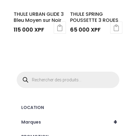
THULE URBAN GLIDE 3
THULE SPRING
Bleu Moyen sur Noir
POUSSETTE 3 ROUES
115 000
XPF
65 000
XPF
Ce
produit
a
plusieurs
variations.
Recherche
Les
de
produits
options
peuvent
être
LOCATION
choisies
sur
+
Marques
la
page