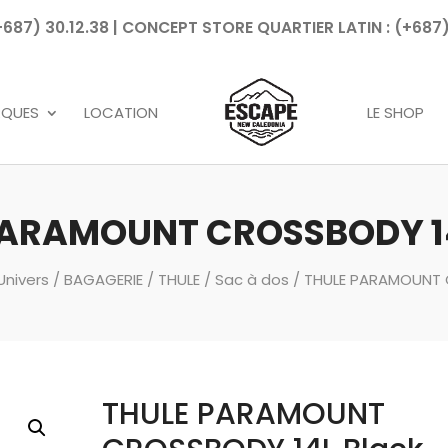
7) 30.12.38 | CONCEPT STORE QUARTIER LATIN : (+687)
Recherche
de
produits
RQUES
LOCATION
LE SHOP
PARAMOUNT CROSSBODY 14
Univers
/
BAGAGERIE
/
THULE
/
Sac à dos
/ THULE PARAMOUNT 
THULE PARAMOUNT