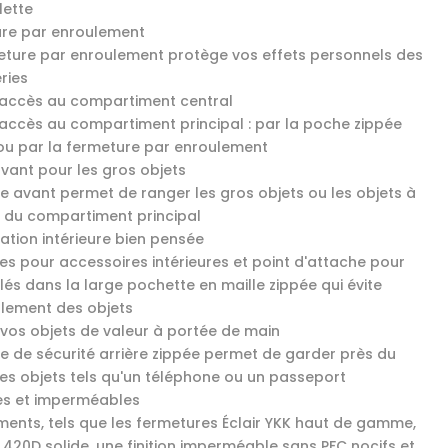
lette
re par enroulement
eture par enroulement protège vos effets personnels des
ries
accès au compartiment central
accès au compartiment principal : par la poche zippée
 ou par la fermeture par enroulement
vant pour les gros objets
e avant permet de ranger les gros objets ou les objets à
 du compartiment principal
ation intérieure bien pensée
es pour accessoires intérieures et point d'attache pour
lés dans la large pochette en maille zippée qui évite
illement des objets
vos objets de valeur à portée de main
e de sécurité arrière zippée permet de garder près du
es objets tels qu'un téléphone ou un passeport
s et imperméables
ments, tels que les fermetures Éclair YKK haut de gamme,
n 420D solide, une finition imperméable sans PFC nocifs et