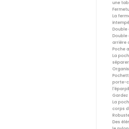
une tab
Fermetu
La ferm
intempé
Double 
Double 
arrière
Poche a
La poch
séparer
Organis
Pochett
porte-c
l'éparp
Gardez 
La poch
corps d
Robuste
Des élé
le nylo