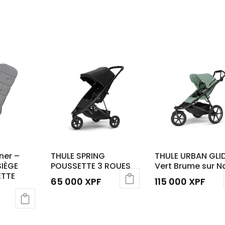
ner –
THULE SPRING
THULE URBAN GLID
SIÈGE
POUSSETTE 3 ROUES
Vert Brume sur No
ETTE
65 000
XPF
115 000
XPF
Ce
produit
a