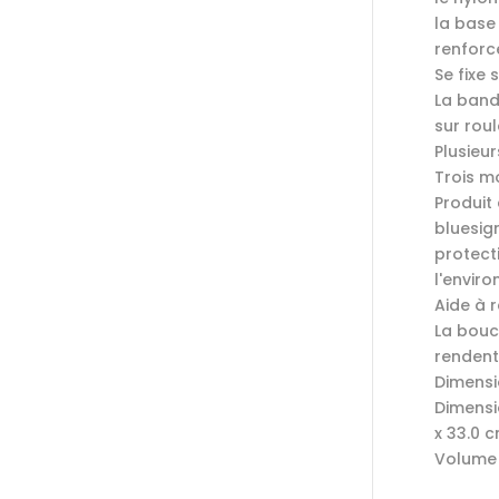
la base 
renforc
Se fixe 
La band
sur roul
Plusieu
Trois mo
Produit 
bluesign
protect
l'envir
Aide à r
La bouc
rendent 
Dimensio
Dimensi
x 33.0 
Volume :