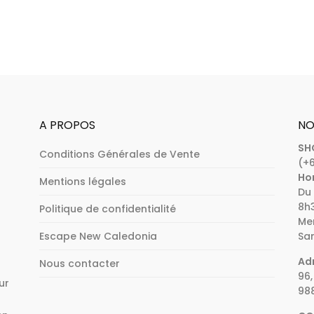
plusieurs
variations.
Les
options
peuvent
être
choisies
A PROPOS
NO
sur
SH
Conditions Générales de Vente
la
(+6
page
Hor
Mentions légales
Du 
du
8h3
Politique de confidentialité
produit
Mer
Escape New Caledonia
Sam
Adr
Nous contacter
96,
ur
98