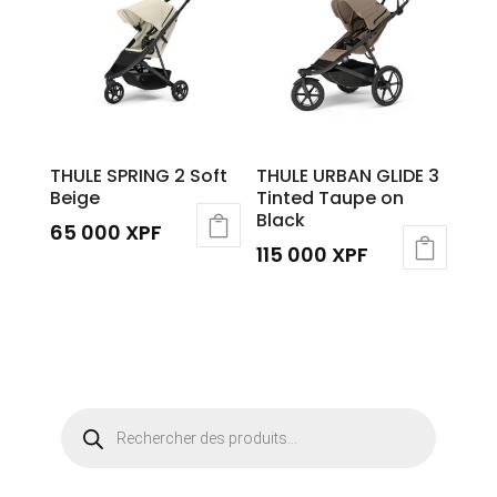
THULE SPRING 2 Soft
THULE URBAN GLIDE 3
Beige
Tinted Taupe on
Black
65 000
XPF
115 000
XPF
Recherche
de
produits