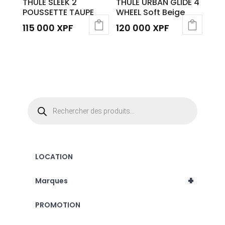
THULE SLEEK 2
THULE URBAN GLIDE 4
POUSSETTE TAUPE
WHEEL Soft Beige
115 000
XPF
120 000
XPF
Recherche
de
produits
LOCATION
+
Marques
PROMOTION