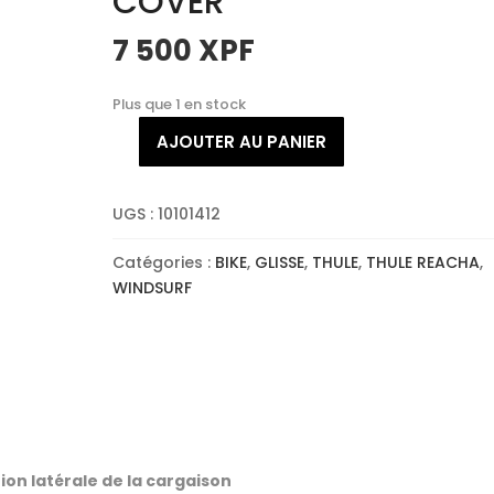
COVER
7 500
XPF
Plus que 1 en stock
AJOUTER AU PANIER
quantité
de
THULE
UGS :
10101412
REACHA
BOW
Catégories :
BIKE
,
GLISSE
,
THULE
,
THULE REACHA
,
COVER
WINDSURF
ion latérale de la cargaison