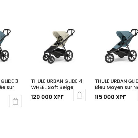
GLIDE 3
THULE URBAN GLIDE 4
THULE URBAN GLID
ée sur
WHEEL Soft Beige
Bleu Moyen sur N
120 000
XPF
115 000
XPF