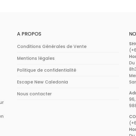
A PROPOS
NO
SH
Conditions Générales de Vente
(+6
Hor
Mentions légales
Du 
8h3
Politique de confidentialité
Mer
Escape New Caledonia
Sam
Adr
Nous contacter
96,
ur
98
en
CO
(+6
e
Hor
Du 