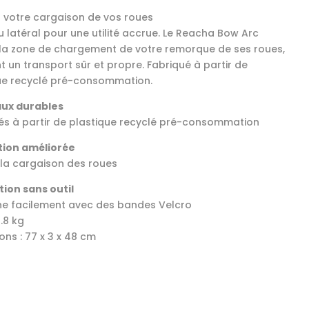
 votre cargaison de vos roues
 latéral pour une utilité accrue. Le Reacha Bow Arc
la zone de chargement de votre remorque de ses roues,
t un transport sûr et propre. Fabriqué à partir de
ue recyclé pré-consommation.
aux durables
és à partir de plastique recyclé pré-consommation
tion améliorée
 la cargaison des roues
tion sans outil
he facilement avec des bandes Velcro
0.8 kg
ons : 77 x 3 x 48 cm