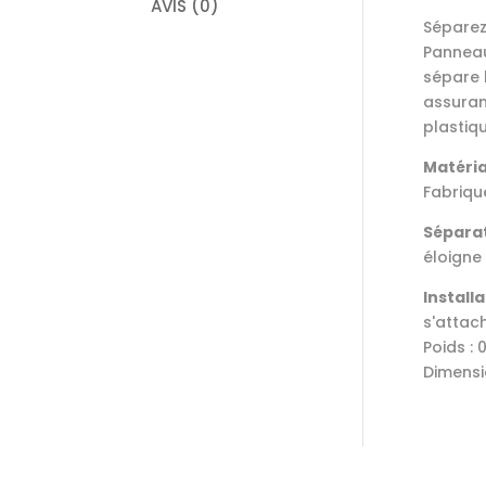
AVIS (0)
Séparez
Panneau
sépare 
assuran
plastiq
Matéri
Fabriqu
Sépara
éloigne
Installa
s'attac
Poids : 
Dimensi