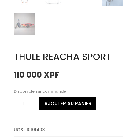
THULE REACHA SPORT
110 000
XPF
Disponible sur commande
quantité
AJOUTER AU PANIER
de
THULE
REACHA
SPORT
UGS :
10101403