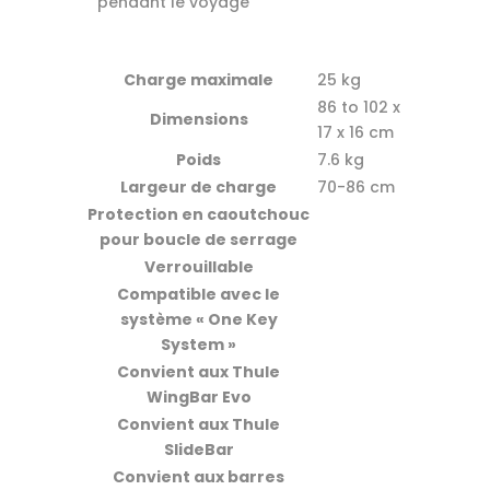
pendant le voyage
Charge maximale
25 kg
86 to 102 x
Dimensions
17 x 16 cm
Poids
7.6 kg
Largeur de charge
70-86 cm
Protection en caoutchouc
pour boucle de serrage
Verrouillable
Compatible avec le
système « One Key
System »
Convient aux Thule
WingBar Evo
Convient aux Thule
SlideBar
Convient aux barres