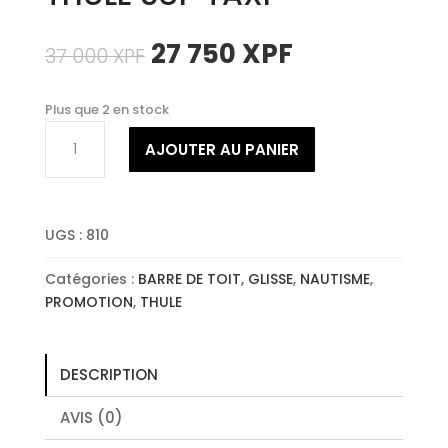
Le
Le
27 750
XPF
37 000
XPF
prix
prix
initial
actuel
Plus que 2 en stock
était :
est :
quantité
37
27
AJOUTER AU PANIER
de
000 XPF.
750 XPF.
THULE
SUP
TAXI
UGS :
810
Catégories :
BARRE DE TOIT
,
GLISSE
,
NAUTISME
,
PROMOTION
,
THULE
DESCRIPTION
AVIS (0)