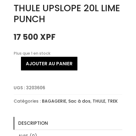
THULE UPSLOPE 20L LIME
PUNCH
17 500
XPF
Plus que 1 en stock
AJOUTER AU PANIER
quantité
de
THULE
UPSLOPE
UGS :
3203606
20L
Catégories :
BAGAGERIE
,
Sac à dos
,
THULE
,
TREK
LIME
PUNCH
DESCRIPTION