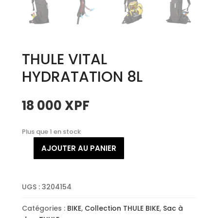
THULE VITAL
HYDRATATION 8L
18 000
XPF
Plus que 1 en stock
AJOUTER AU PANIER
quantité
de
THULE
VITAL
UGS :
3204154
HYDRATATION
Catégories :
BIKE
,
Collection THULE BIKE
,
Sac à
8L