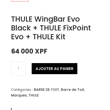
THULE WingBar Evo
Black + THULE FixPoint
Evo + THULE Kit
64 000
XPF
quantité
AJOUTER AU PANIER
de
THULE
WingBar
Evo
Catégories :
BARRE DE TOIT
,
Barre de Toit
,
Black
Marques
,
THULE
+
THULE
FixPoint